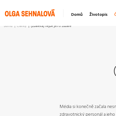
Domů
Životopis
Domů
Články
(Zdaleka) nejde jen o zubaře
Média si konečně začala nesm
zdravotnický personál a jeh