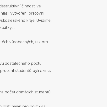
destruktivní činnosti ve
hlásil vytvoření pracovní
vskoslezského kraje. Uvidíme,
 zpátky….
ak těch všeobecných, tak pro
hovu dostatečného počtu
rocent studentů byli cizinci,
 na počet domácích studentů.
o platí nejen pro politiky a