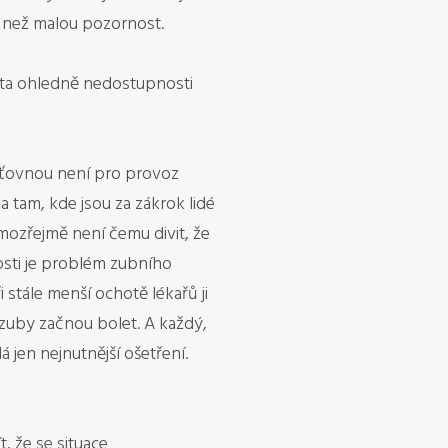
í než malou pozornost.
 léta ohledně nedostupnosti
išťovnou není pro provoz
a tam, kde jsou za zákrok lidé
mozřejmě není čemu divit, že
kosti je problém zubního
 stále menší ochotě lékařů ji
a zuby začnou bolet. A každý,
 jen nejnutnější ošetření.
, že se situace