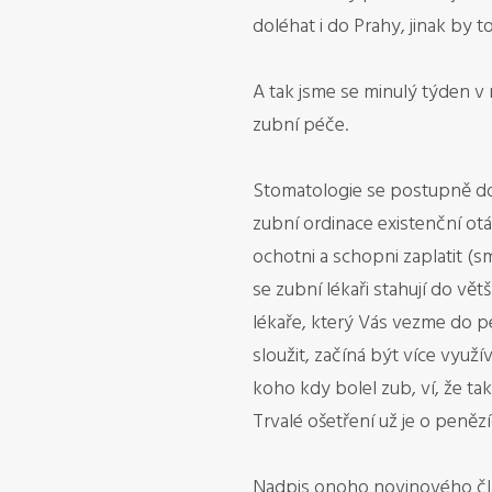
doléhat i do Prahy, jinak by
A tak jsme se minulý týden v n
zubní péče.
Stomatologie se postupně dos
zubní ordinace existenční otáz
ochotni a schopni zaplatit (
se zubní lékaři stahují do vět
lékaře, který Vás vezme do pé
sloužit, začíná být více využí
koho kdy bolel zub, ví, že ta
Trvalé ošetření už je o peněz
Nadpis onoho novinového článk