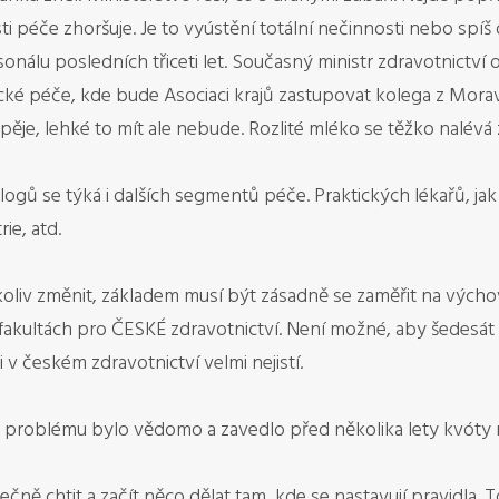
 péče zhoršuje. Je to vyústění totální nečinnosti nebo spíš 
álu posledních třiceti let. Současný ministr zdravotnictví o
cké péče, kde bude Asociaci krajů zastupovat kolega z Mora
ěje, lehké to mít ale nebude. Rozlité mléko se těžko nalévá
ologů se týká i dalších segmentů péče. Praktických lékařů, j
ie, atd.
koliv změnit, základem musí být zásadně se zaměřit na výc
akultách pro ČESKÉ zdravotnictví. Není možné, aby šedesát p
 v českém zdravotnictví velmi nejistí.
 problému bylo vědomo a zavedlo před několika lety kvóty
ečně chtit a začít něco dělat tam, kde se nastavují pravidla. T