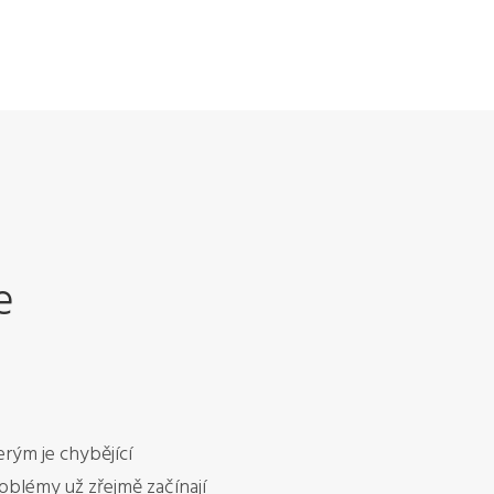
e
rým je chybějící
blémy už zřejmě začínají