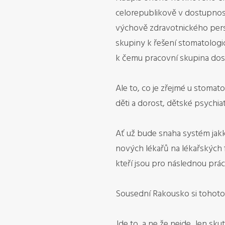
celorepublikově v dostupnosti
výchově zdravotnického person
skupiny k řešení stomatologi
k čemu pracovní skupina dosp
Ale to, co je zřejmé u stomat
děti a dorost, dětské psychiatr
Ať už bude snaha systém jak
nových lékařů na lékařských f
kteří jsou pro následnou práci
Sousední Rakousko si tohoto
Jde to, a ne že nejde. Jen skut