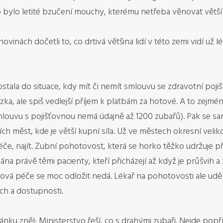
 to bylo letité bzučení mouchy, kterému netřeba věnovat větš
ovinách dočetli to, co drtivá většina lidí v této zemi vidí už
tala do situace, kdy mít či nemít smlouvu se zdravotní poj
ka, ale spiš vedlejší příjem k platbám za hotové. A to zejmén
smlouvu s pojišťovnou nemá údajně až 1200 zubařů). Pak se sa
ších měst, kde je větší kupní síla. Už ve městech okresní veli
če, najít. Zubní pohotovost, která se horko těžko udržuje při
vána právě těmi pacienty, kteří přicházejí až když je průšvih 
ková péče se moc odložit nedá. Lékař na pohotovosti ale udělá
ích a dostupnosti.
u zněl: Ministerstvo řeší, co s drahými zubaři. Nejde popřít