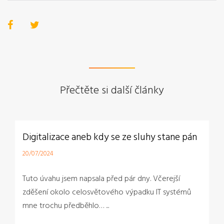
Přečtěte si další články
ne pán
Mamograf v KNTB? Absolutní nutnost!
02/07/2024
ší
Preventivní vyšetření jsou velmi důležitá, obzvláš
stémů
pro včasný záchyt nádorových bujení. Týká se to 
novotvarů prsu. Na preventivní mamografické ...