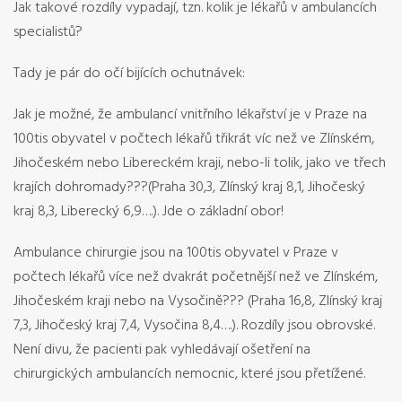
Jak takové rozdíly vypadají, tzn. kolik je lékařů v ambulancích
specialistů?
Tady je pár do očí bijících ochutnávek:
Jak je možné, že ambulancí vnitřního lékařství je v Praze na
100tis obyvatel v počtech lékařů třikrát víc než ve Zlínském,
Jihočeském nebo Libereckém kraji, nebo-li tolik, jako ve třech
krajích dohromady???(Praha 30,3, Zlínský kraj 8,1, Jihočeský
kraj 8,3, Liberecký 6,9….). Jde o základní obor!
Ambulance chirurgie jsou na 100tis obyvatel v Praze v
počtech lékařů více než dvakrát početnější než ve Zlínském,
Jihočeském kraji nebo na Vysočině??? (Praha 16,8, Zlínský kraj
7,3, Jihočeský kraj 7,4, Vysočina 8,4….). Rozdíly jsou obrovské.
Není divu, že pacienti pak vyhledávají ošetření na
chirurgických ambulancích nemocnic, které jsou přetížené.