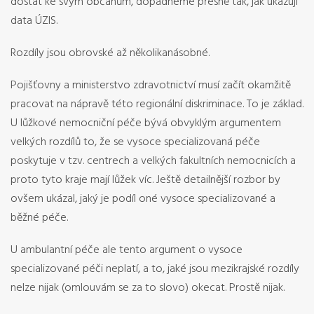
dostat ke svým občanům, dopadneme přesně tak, jak ukazují
data ÚZIS.
Rozdíly jsou obrovské až několikanásobné.
Pojišťovny a ministerstvo zdravotnictví musí začít okamžitě
pracovat na nápravě této regionální diskriminace. To je základ.
U lůžkové nemocniční péče bývá obvyklým argumentem
velkých rozdílů to, že se vysoce specializovaná péče
poskytuje v tzv. centrech a velkých fakultních nemocnicích a
proto tyto kraje mají lůžek víc. Ještě detailnější rozbor by
ovšem ukázal, jaký je podíl oné vysoce specializované a
běžné péče.
U ambulantní péče ale tento argument o vysoce
specializované péči neplatí, a to, jaké jsou mezikrajské rozdíly
nelze nijak (omlouvám se za to slovo) okecat. Prostě nijak.