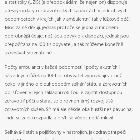
a statistiky (ÚZIS) (a předpokládám, že nejen on) disponuje
přesnými daty o zdravotnických kapacitách v jednotlivých
odbornostech v krajích, jak v ambulantní, tak v lůžkové péči.
Moc za ně děkuji, jednak protože se jedná o mnohem
podrobnější údaje, než jsou obvykle k dispozici, jednak jsou
přepočítána na 100 tis obyvatel, a tak
můžeme konečně
srovnávat srovnatelné.
Počty ambulancí v každé odbornosti i počty akutních i
následných lůžek na 100tisíc obyvatel vypovídají vic než
cokoliv jiného o dlouhodobém selhání státu a zdravotních
pojišťoven v jejich základní roli. Tou je zajistit dostupnou
zdravotní péči a starat se o rovnoměrný rozvoj sítě
zdravotních služeb. Síť má ale někde oka hustší než pavučina,
jinde se zcela rozpadla a o síti se vůbec nedá mluvit.
Selhává-li stát a pojišťovny v nástrojích, jak zdravotní péči