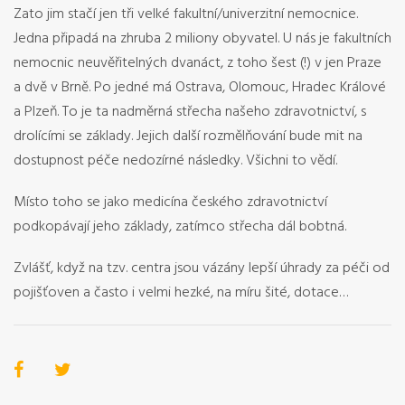
Zato jim stačí jen tři velké fakultní/univerzitní nemocnice.
Jedna připadá na zhruba 2 miliony obyvatel. U nás je fakultních
nemocnic neuvěřitelných dvanáct, z toho šest (!) v jen Praze
a dvě v Brně. Po jedné má Ostrava, Olomouc, Hradec Králové
a Plzeň. To je ta nadměrná střecha našeho zdravotnictví, s
drolícími se základy. Jejich další rozmělňování bude mit na
dostupnost péče nedozírné následky. Všichni to vědí.
Místo toho se jako medicína českého zdravotnictví
podkopávají jeho základy, zatímco střecha dál bobtná.
Zvlášť, když na tzv. centra jsou vázány lepší úhrady za péči od
pojišťoven a často i velmi hezké, na míru šité, dotace…