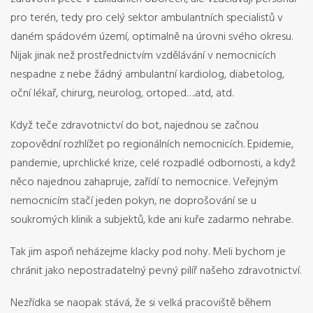
pro terén, tedy pro celý sektor ambulantních specialistů v
daném spádovém území, optimalně na úrovni svého okresu.
Nijak jinak než prostřednictvím vzdělávání v nemocnicích
nespadne z nebe žádný ambulantní kardiolog, diabetolog,
oční lékař, chirurg, neurolog, ortoped….atd, atd.
Když teče zdravotnictví do bot, najednou se začnou
zopovědní rozhlížet po regionálních nemocnicích. Epidemie,
pandemie, uprchlické krize, celé rozpadlé odbornosti, a když
něco najednou zahapruje, zařídí to nemocnice. Veřejným
nemocnicím stačí jeden pokyn, ne doprošování se u
soukromých klinik a subjektů, kde ani kuře zadarmo nehrabe.
Tak jim aspoň neházejme klacky pod nohy. Meli bychom je
chránit jako nepostradatelný pevný pilíř našeho zdravotnictví.
Nezřídka se naopak stává, že si velká pracoviště během