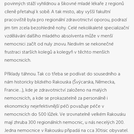
povinných stáží vyhlídnou a šikovné mladé lékaře z regionů
cíleně přetahují k sobě. A tak misto, aby vyšší fakultní
pracoviště byla pro regionální zdravotnictví oporou, podrazí
jim tim zcela bezohledně nohy. Celé nekolikaleté specializační
vzdělávání dalšího mladého absolventa může v menší
nemocnici začít od nuly znovu. Nedivím se nekonečné
frustraci starších kolegů a kolegyň v těchto menších
nemocnicích.
Příklady táhnou. Tak co třeba se podívat do sousedního a
nám historicky blizkého Rakouska (Švýcarska, Německa,
Francie…), kde je zdravotnictví založeno na malých
nemocnicích, a kde se prokazatelně za personálně i
ekonomicky nejefektivnější péči považuje péče v
nemocnicích do 500 lůžek. Ve srovnatelně velkém Rakousku
mají zhruba 300 regionálních nemocnic, u nás necelých 200.
Jedna nemocnice v Rakousku připadá na cca 30tisic obyvatel.