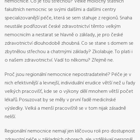
nemocnice. Co je tou střechou? Velké molochy státních
fakultních nemocnic se svými dalšími a dalšími centry
specializovanější péče, která se sem stahuje z regionů. Snaha
neustále podřizovat české zdravotnictví těmto velkým
nemocnicím a nestarat se hlavně o základy, je pro české
zdravotnictví dlouhodobě zhoubná. Co se stane s domem se
zbytnělou střechou a chatrnými základy? Zkolabuje. To plati i
o našem zdravotnictví. Vadí to někomu? Zřejmě ne.
Proč jsou regionální nemocnice nepostradatelné? Péče je v
nich efektivnější a levnejší, individuální erudice větší než u řady
velkých pracovišť, kde se o výkony dělí mnohem větší počet
lékařů. Posuzovat by se měly v první řadě medicínské
výsledky. Velká a menší pracoviště se v tom nijak zásadně
neliší.
Regionální nemocnice nemají jen klíčovou roli pro dostupnost
zdravotní péče v základních oborech, ale vzdělávají personál