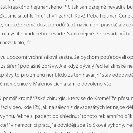
oučást krajského hejtmanského PR, tak samozřejmě nevadí a bud
Zkusme si tuhle “hru” chvíli zahrát. Když třeba hejtman Čunek
ce, protože nemá dost porodů (což navíc není pravda) a v cel
Co myslíte. Vadí nebo nevadí? Samozřejmě, že nevadí. Vůbec
nezviklalo, že.
vu upozorní vrchní sálová sestra, že bychom potřebovali opr
o za šíření poplašné zprávy. Ale když bývalý ředitel zlínské 
právy to pro změnu není. Kdo za ten havarijní stav odpovídá,
é nemocnice v Malenovicích a tam je dovoleno vše.
primář kroměřížské chirurgie, který se do Kroměříže přesunul
řad video, kde líčí, jak na sálech z devadesátých let nejde dě
vyhnu, řekne si pacient po shlédnutí tohoto reklamního dílka
kteří v nemocnici pracují a odvádějí zde špičkové výkony, n