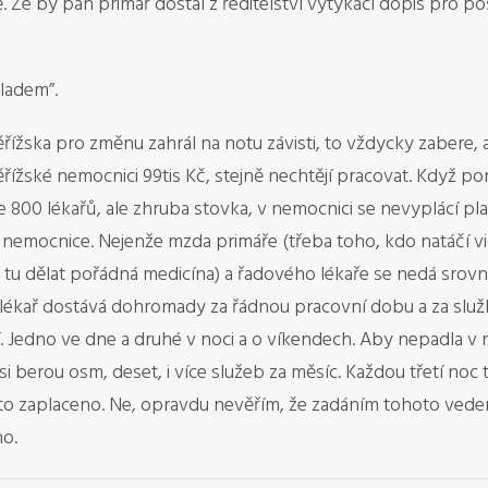
. Že by pan primář dostal z ředitelství vytýkací dopis pro 
kladem”.
ska pro změnu zahrál na notu závisti, to vždycky zabere, a p
řížské nemocnici 99tis Kč, stejně nechtějí pracovat. Když p
 800 lékařů, ale zhruba stovka, v nemocnici se nevyplácí pla
i nemocnice. Nejenže mzda primáře (třeba toho, kdo natáčí vid
 tu dělat pořádná medicína) a řadového lékaře se nedá srovn
 lékař dostává dohromady za řádnou pracovní dobu a za služb
. Jedno ve dne a druhé v noci a o víkendech. Aby nepadla v 
 si berou osm, deset, i více služeb za měsíc. Každou třetí noc
 to zaplaceno. Ne, opravdu nevěřím, že zadáním tohoto veden
o.