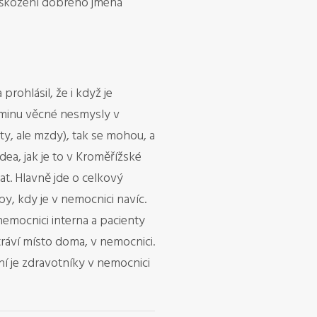
poškození dobrého jména
rohlásil, že i když je
ominu věcné nesmysly v
ty, ale mzdy), tak se mohou, a
ea, jak je to v Kroměřížské
at. Hlavně jde o celkový
y, kdy je v nemocnici navíc.
nemocnici interna a pacienty
 tráví místo doma, v nemocnici.
í je zdravotníky v nemocnici