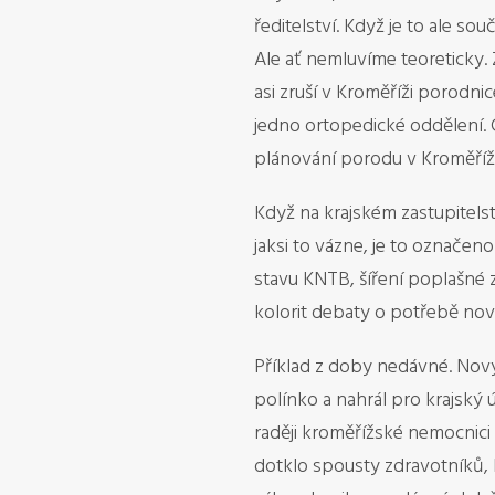
ředitelství. Když je to ale s
Ale ať nemluvíme teoreticky. 
asi zruší v Kroměříži porodni
jedno ortopedické oddělení. 
plánování porodu v Kroměříži 
Když na krajském zastupitelst
jaksi to vázne, je to označen
stavu KNTB, šíření poplašné z
kolorit debaty o potřebě nov
Příklad z doby nedávné. Nový 
polínko a nahrál pro krajský ú
raději kroměřížské nemocnici 
dotklo spousty zdravotníků, 