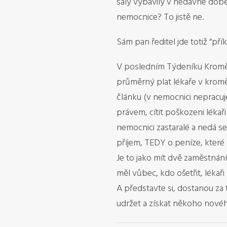
sály vybavily v nedávné době
nemocnice? To jistě ne.
Sám pan ředitel jde totiž “pří
V posledním Týdeníku Kroměříž
průměrný plat lékaře v kromě
článku (v nemocnici nepracuje
právem, cítit poškozeni lékař
nemocnici zastaralé a nedá se
příjem, TEDY o peníze, které
Je to jako mít dvě zaměstnání
měl vůbec, kdo ošetřit, lékaři
A představte si, dostanou za
udržet a získat někoho novéh