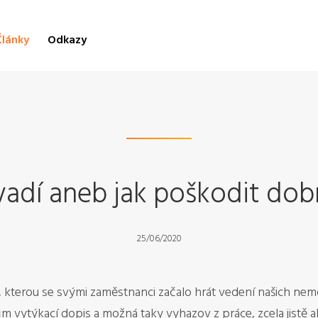
Články
Odkazy
vadí aneb jak poškodit dobr
25/06/2020
í, kterou se svými zaměstnanci začalo hrát vedení našich nemo
m vytýkací dopis a možná taky vyhazov z práce, zcela jistě 