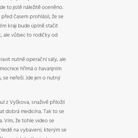
e to jistě náležitě oceněno.
 před časem prohlásil, že se
ém kraji bude úplně stačit
, ale vůbec to rodičky od
avit nutně operační sály, ale
nemocnice hřímá o havarijním
 se neřeší. Jde jen o nutný
 z Vyškova, snaživě přiložil
lat dobrá medicína. Tak to se
. Vím, že tohle video se
ehledě na vybavení, kterým se