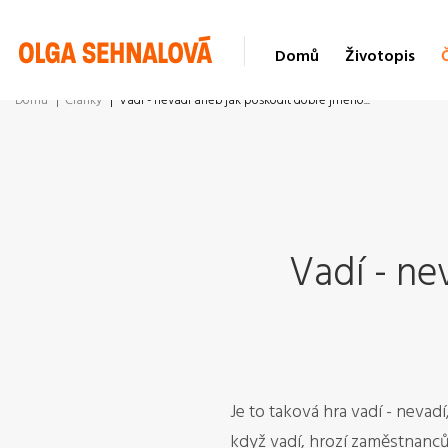
Domů
Životopis
Domů
Články
Vadí - nevadí aneb jak poškodit dobré jméno...
Vadí - ne
Je to taková hra vadí - nevad
když vadí, hrozí zaměstnanců