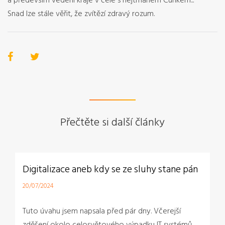
a především vedení kraje v čele s hejtmanem Čunkem...
Snad lze stále věřit, že zvítězí zdravý rozum.
Přečtěte si další články
Digitalizace aneb kdy se ze sluhy stane pán
20/07/2024
Tuto úvahu jsem napsala před pár dny. Včerejší
zděšení okolo celosvětového výpadku IT systémů