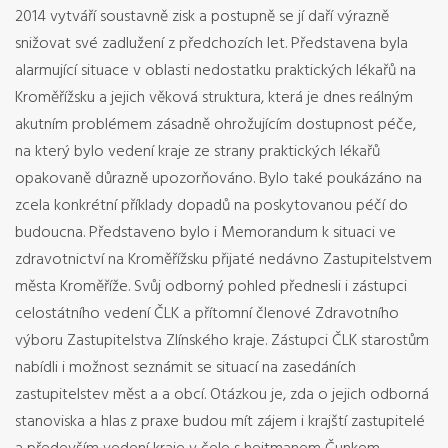
2014 vytváří soustavně zisk a postupně se jí daří výrazně
snižovat své zadlužení z předchozích let. Představena byla
alarmující situace v oblasti nedostatku praktických lékařů na
Kroměřížsku a jejich věková struktura, která je dnes reálným
akutním problémem zásadně ohrožujícím dostupnost péče,
na který bylo vedení kraje ze strany praktických lékařů
opakovaně důrazně upozorňováno. Bylo také poukázáno na
zcela konkrétní příklady dopadů na poskytovanou péčí do
budoucna. Představeno bylo i Memorandum k situaci ve
zdravotnictví na Kroměřížsku přijaté nedávno Zastupitelstvem
města Kroměříže. Svůj odborný pohled přednesli i zástupci
celostátního vedení ČLK a přítomní členové Zdravotního
výboru Zastupitelstva Zlínského kraje. Zástupci ČLK starostům
nabídli i možnost seznámit se situací na zasedáních
zastupitelstev měst a a obcí. Otázkou je, zda o jejich odborná
stanoviska a hlas z praxe budou mít zájem i krajští zastupitelé