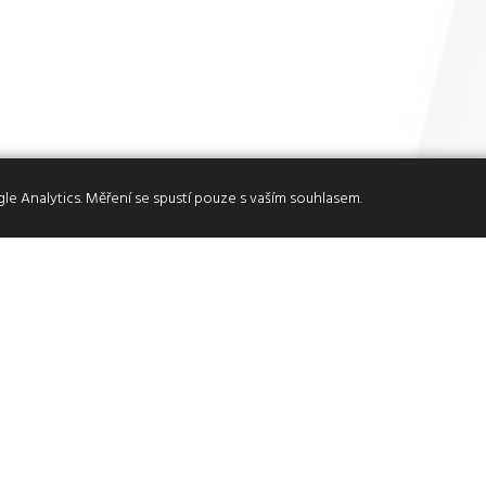
e Analytics. Měření se spustí pouze s vaším souhlasem.
Moje články