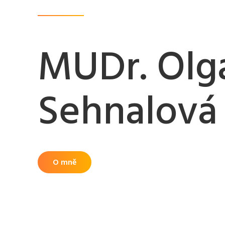
MUDr. Olg
Sehnalová
O mně